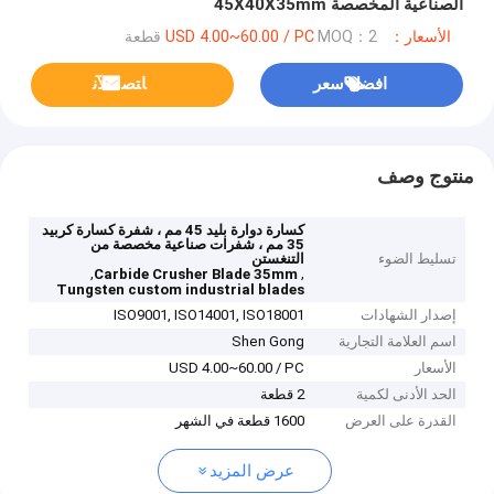
الصناعية المخصصة 45X40X35mm
الأسعار：USD 4.00~60.00 / PC
MOQ：2 قطعة
افضل سعر
ﺎﺘﺼﻟ ﺍﻶﻧ
منتوج وصف
كسارة دوارة بليد 45 مم ، شفرة كسارة كربيد
35 مم ، شفرات صناعية مخصصة من
تسليط الضوء
التنغستن
,
,
Carbide Crusher Blade 35mm
Tungsten custom industrial blades
إصدار الشهادات
ISO9001, ISO14001, ISO18001
اسم العلامة التجارية
Shen Gong
الأسعار
USD 4.00~60.00 / PC
الحد الأدنى لكمية
2 قطعة
القدرة على العرض
1600 قطعة في الشهر
عرض المزيد