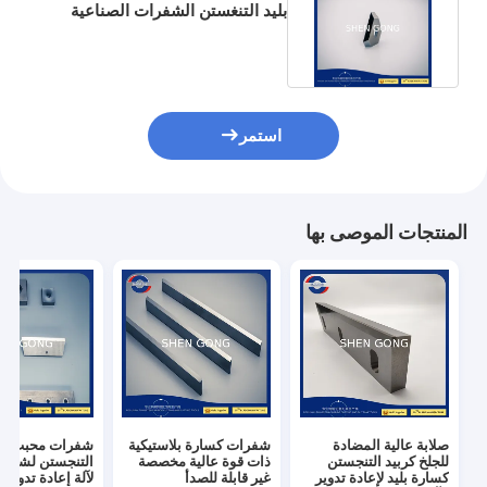
بليد التنغستن الشفرات الصناعية
المخصصة 45X40X35mm
استمر
المنتجات الموصى بها
صلابة عالية المضادة
شفرات كسارة بلاستيكية
شفرات محبب كر
للجلخ كربيد التنجستن
ذات قوة عالية مخصصة
كسارة بليد لإعادة تدوير
غير قابلة للصدأ
لآلة إعادة تدوير 