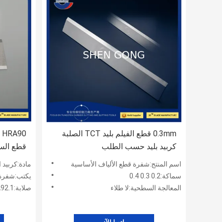
0.3mm قطع الفيلم بليد TCT الصلبة
0
كربيد بليد حسب الطلب
قطع الس
المضادة 
اسم المنتج:شفرة قطع الألياف الأساسية
مادة:كربيد 
سماكة:0.2 0.3 0.4
يكتب:شفرة 
المعالجة السطحية:لا طلاء
صلابة:HRA90-HRA92.1