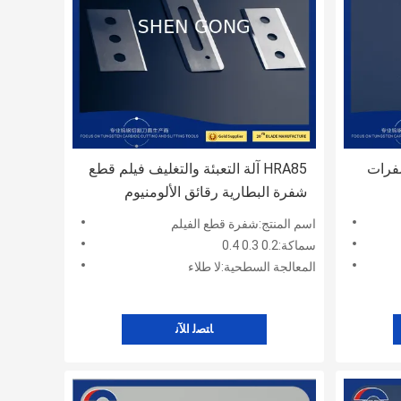
فرات
HRA85 آلة التعبئة والتغليف فيلم قطع
شفرة البطارية رقائق الألومنيوم
النحاسية
اسم المنتج:شفرة قطع الفيلم
سماكة:0.2 0.3 0.4
المعالجة السطحية:لا طلاء
ﺎﺘﺼﻟ ﺍﻶﻧ