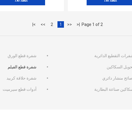
ﺎﺘﺼﻟ ﺍﻶﻧ
ﺎﺘﺼﻟ ﺍﻶﻧ
>|
>>
2
1
<<
|<
Page 1 of 2
فرات التقطيع الدائرية
شفرة قطع الورق
حويل السكاكين
شفرة قطع الفيلم
صائح منشار دائري
شفرة حلاقة كربيد
كاكين صناعة البطارية
أدوات قطع سيرميت