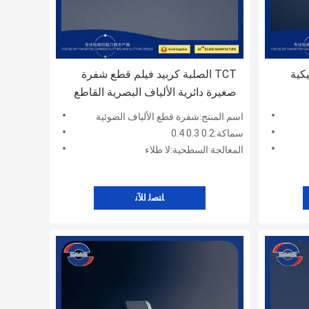
كية
TCT الصلبة كربيد فيلم قطع شفرة
صغيرة دائرية الألياف البصرية القاطع
اسم المنتج:شفرة قطع الألياف الضوئية
سماكة:0.2 0.3 0.4
المعالجة السطحية:لا طلاء
ﺎﺘﺼﻟ ﺍﻶﻧ