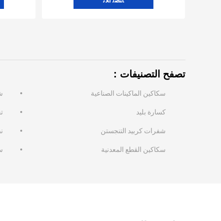
ﺎﺘﺼﻟ ﺍﻶﻧ
تصفح التصنيفات：
سكاكين الماكينات الصناعية
ش
كسارة بليد
ت
شفرات كربيد التنجستن
ن
سكاكين القطع المعدنية
س