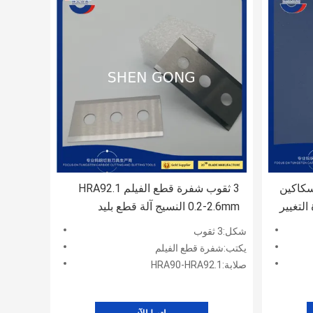
TCT Solid Carbide Ind سكاكين
3 ثقوب شفرة قطع الفيلم HRA92.1
التغيير
0.2-2.6mm النسيج آلة قطع بليد
شكل:3 ثقوب
يكتب:شفرة قطع الفيلم
صلابة:HRA90-HRA92.1