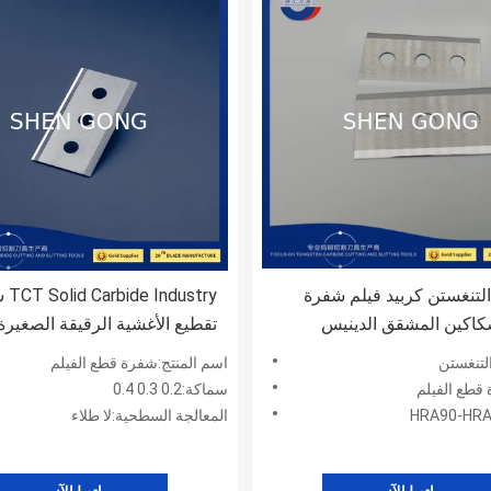
HRA9 التنغستن كربيد فيلم شفرة
ustry
كاكين المشقق الدينيس
تقطيع الأغشية الرقيقة الصغيرة 
للصدأ
السريع
التنغستن
اسم المنتج:شفرة قطع الفيلم
قطع الفيلم
سماكة:0.2 0.3 0.4
المعالجة السطحية:لا طلاء