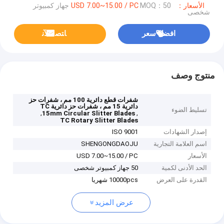
الأسعار：USD 7.00~15.00 / PC
MOQ：50 جهاز كمبيوتر
شخصى
افضل سعر
ﺎﺘﺼﻟ ﺍﻶﻧ
منتوج وصف
شفرات قطع دائرية 100 مم ، شفرات حز
دائرية 15 مم ، شفرات حز دائرية TC
تسليط الضوء
,
,
15mm Circular Slitter Blades
TC Rotary Slitter Blades
إصدار الشهادات
ISO 9001
اسم العلامة التجارية
SHENGONGDAOJU
الأسعار
USD 7.00~15.00 / PC
الحد الأدنى لكمية
50 جهاز كمبيوتر شخصى
القدرة على العرض
10000pcs شهريا
عرض المزيد