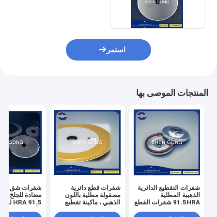
Hauni
استمر
المنتجات الموصى بها
شفرات التقطيع الدائرية
شفرات قطع دائرية
شفرات شق كربيد
الذهبية المطلية
مصقولة مطلية باللون
91.5HRA شفرات القطع
الذهبي ، ماكينة تقطيع
91.5 HRA لق
من كربيد التنجستن
وتقطيع الورق 92.5HRA
الأقمشة