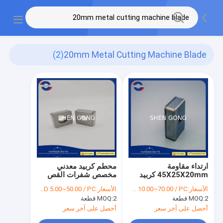
(2)
20mm Metal Cutting Machine Blade
ارتداء مقاومة
محطم كربيد معدني
45X25X20mm كربيد
مخصص شفرات القص
شفرات كسارة الورق
40X40X20mm شفرة
الأسعار:
USD 10.00~70.00 / PC
الأسعار:
USD 5.00~50.00 / PC
شفرات قطع الورق
آلة القطع المعدنية للآلات
2 قطعة
MOQ:
2 قطعة
MOQ:
سكاكين آلة التبغ
المطاط
أحصل على آخر سعر
أحصل على آخر سعر