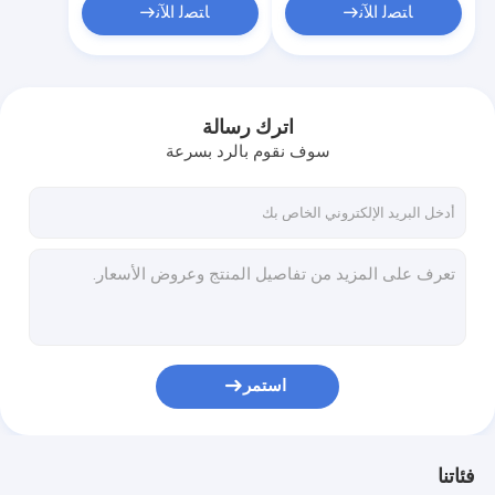
ﺎﺘﺼﻟ ﺍﻶﻧ
ﺎﺘﺼﻟ ﺍﻶﻧ
اترك رسالة
سوف نقوم بالرد بسرعة
استمر
فئاتنا