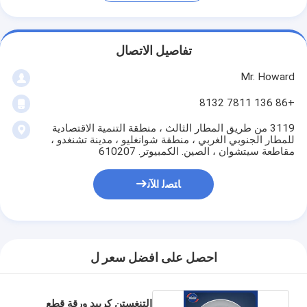
تفاصيل الاتصال
Mr. Howard
+86 136 7811 8132
3119 من طريق المطار الثالث ، منطقة التنمية الاقتصادية
للمطار الجنوبي الغربي ، منطقة شوانغليو ، مدينة تشنغدو ،
مقاطعة سيتشوان ، الصين. الكمبيوتر. 610207
ﺎﺘﺼﻟ ﺍﻶﻧ
احصل على افضل سعر ل
التنغستن كربيد ورقة قطع