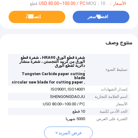
الأسعار：USD 80.00~100.00 / PC
MOQ：10 قطع
افضل سعر
ﺎﺘﺼﻟ ﺍﻶﻧ
منتوج وصف
شفرة قطع الورق HRA90 ، شفرة قطع
الورق من كربيد التنجستن ، شفرة منشار
دائرية لقطع الورق
تسليط الضوء
,
Tungsten Carbide paper cutting
blade
,
circular saw blade for cutting paper
إصدار الشهادات
ISO9001, ISO14001
اسم العلامة التجارية
SHENGONGDAOJU
الأسعار
USD 80.00~100.00 / PC
الحد الأدنى لكمية
10 قطع
القدرة على العرض
5000 شهريا
عرض المزيد