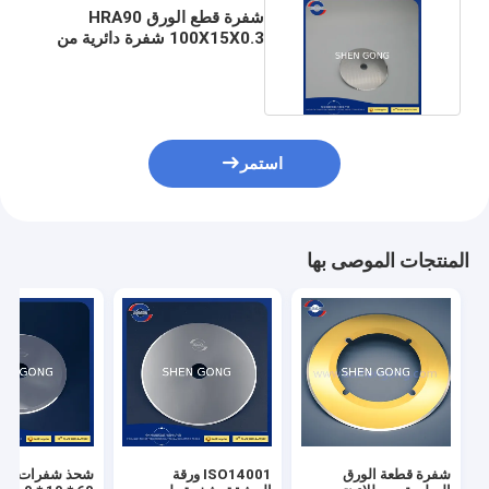
شفرة قطع الورق HRA90
100X15X0.3 شفرة دائرية من
كربيد التنجستن
استمر
المنتجات الموصى بها
شفرة قطعة الورق
ISO14001 ورقة
شحذ شفرات قطع