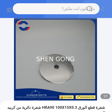
1
/
1
شفرة قطع الورق HRA90 100X15X0.3 شفرة دائرية من كربيد