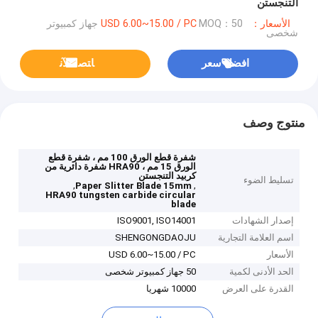
التنجستن
الأسعار：USD 6.00~15.00 / PC
MOQ：50 جهاز كمبيوتر
شخصى
افضل سعر
ﺎﺘﺼﻟ ﺍﻶﻧ
منتوج وصف
شفرة قطع الورق 100 مم ، شفرة قطع
الورق 15 مم ، HRA90 شفرة دائرية من
كربيد التنجستن
تسليط الضوء
,
,
Paper Slitter Blade 15mm
HRA90 tungsten carbide circular
blade
إصدار الشهادات
ISO9001, ISO14001
اسم العلامة التجارية
SHENGONGDAOJU
الأسعار
USD 6.00~15.00 / PC
الحد الأدنى لكمية
50 جهاز كمبيوتر شخصى
القدرة على العرض
10000 شهريا