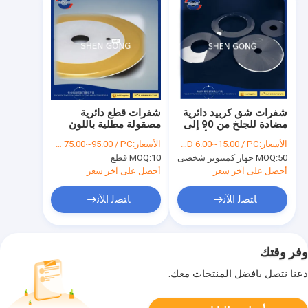
شفرات شق كربيد دائرية
شفرات قطع دائرية
مضادة للجلخ من 90 إلى
مصقولة مطلية باللون
91.5 HRA لقطع الأقمشة
الذهبي ، ماكينة تقطيع
الأسعار:
USD 6.00~15.00 / PC
الأسعار:
USD 75.00~95.00 / PC
وتقطيع الورق 92.5HRA
50 جهاز كمبيوتر شخصى
MOQ:
10 قطع
MOQ:
أحصل على آخر سعر
أحصل على آخر سعر
ﺎﺘﺼﻟ ﺍﻶﻧ
ﺎﺘﺼﻟ ﺍﻶﻧ
وفر وقتك
دعنا نتصل بأفضل المنتجات معك.