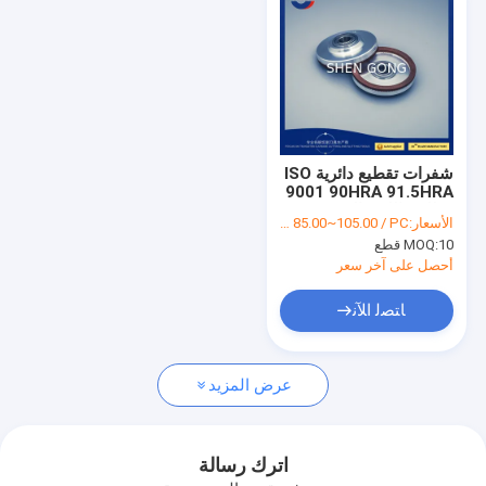
شفرات تقطيع دائرية ISO
9001 90HRA 91.5HRA
مطلية باللون الذهبي
الأسعار:
USD 85.00~105.00 / PC
10 قطع
MOQ:
أحصل على آخر سعر
ﺎﺘﺼﻟ ﺍﻶﻧ
الصفحة الرئيسية
عرض المزيد
منتجات
معلومات عنا
اترك رسالة