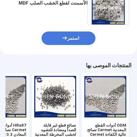
الأسمنت لقطع الخشب الصلب MDF
استمر
المنتجات الموصى بها
ODM أدوات القطع
نصائح قطع غير قابلة
HRa87 أدوات
المعدنية Cermet نصائح
للصدأ ومضادة للتشوه
Cermet نصائ
عالية الكفاءة Cermet
لخشب المخرطة المعدنية
المعادن 3.3-2.0-2.2