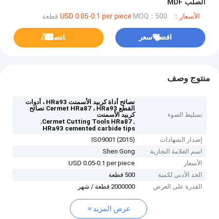
الصلب MDF
الأسعار：USD 0.05-0.1 per piece
MOQ：500 قطعة
افضل سعر
ﺎﺘﺼﻟ ﺍﻶﻧ
منتوج وصف
نصائح أداة كربيد الأسمنت HRa93 ، أدوات
القطع Cermet HRa87 ، HRa93 نصائح
تسليط الضوء
كربيد الأسمنت
,
,
Cermet Cutting Tools HRa87
HRa93 cemented carbide tips
إصدار الشهادات
ISO9001 (2015)
اسم العلامة التجارية
Shen Gong
الأسعار
USD 0.05-0.1 per piece
الحد الأدنى لكمية
500 قطعة
القدرة على العرض
2000000 قطعة / شهر
عرض المزيد